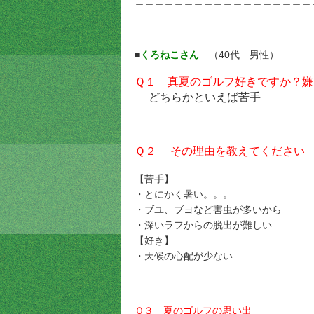
＿＿＿＿＿＿＿＿＿＿＿＿＿＿＿＿＿＿
■
くろねこさん
（40代 男性）
Ｑ１ 真夏のゴルフ好きですか？嫌
どちらかといえば苦手
Ｑ２ その理由を教えてください
【苦手】
・とにかく暑い。。。
・ブユ、ブヨなど害虫が多いから
・深いラフからの脱出が難しい
【好き】
・天候の心配が少ない
Ｑ３ 夏のゴルフの思い出