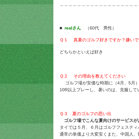
＿＿＿＿＿＿＿＿＿＿＿＿＿＿＿＿＿＿
■
realさん
（60代 男性）
Ｑ１ 真夏のゴルフ好きですか？嫌いで
どちらかといえば好き
Ｑ２ その理由を教えてください
ゴルフ場が安価な時期に（4月、5月
10R以上プレーし、暑いのは、克服して
Ｑ３ 夏のゴルフの思い出
ゴルフ場でこんな夏向けのサービスが
タイでは５月、６月はゴルフフェスティ
通常の単価より大変安くまた、中国人、