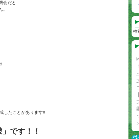
機会だと
ん。
検
M
？
成したことがあります!!
破」です！！