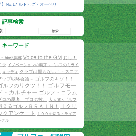
ド】No,17 ルドビグ・オーベリ
記事検索
索:
キーワード
Voice to the GM
おし！
ei-hin倶楽部
ドラ
イノベーションの萌芽～ゴルフのミライ
クラブは握らない！～スコア
～
キャディ
ゴルフのキソ！！
アップ戦略会議～
ゴルフモー
ゴルフのリクツ！！
ド・カルチャー
ゴルフ・コラム
プロの思考、プロの技。
大人旅×ゴルフ
１クリ
鍛えるゴルフＢＲＡＩＮ！
ックアンケート
１００を切るトライア
ングル