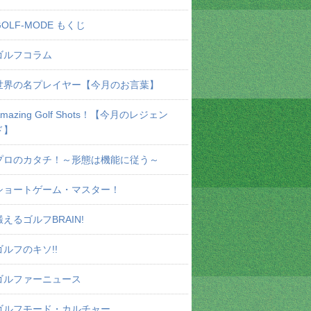
GOLF-MODE もくじ
ゴルフコラム
世界の名プレイヤー【今月のお言葉】
Amazing Golf Shots！【今月のレジェン
ド】
プロのカタチ！～形態は機能に従う～
ショートゲーム・マスター！
鍛えるゴルフBRAIN!
ゴルフのキソ!!
ゴルファーニュース
ゴルフモード・カルチャー