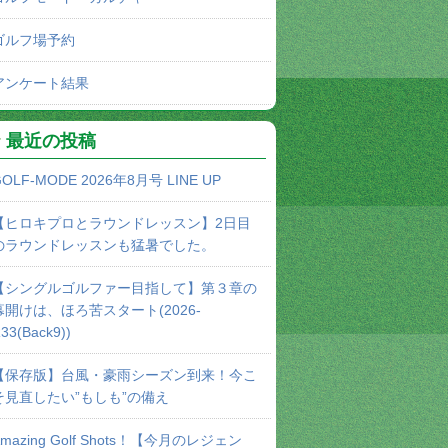
ゴルフ場予約
アンケート結果
最近の投稿
OLF-MODE 2026年8月号 LINE UP
【ヒロキプロとラウンドレッスン】2日目
のラウンドレッスンも猛暑でした。
【シングルゴルファー目指して】第３章の
幕開けは、ほろ苦スタート(2026-
33(Back9))
【保存版】台風・豪雨シーズン到来！今こ
そ見直したい”もしも”の備え
Amazing Golf Shots！【今月のレジェン