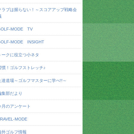
クラブは握らない！～スコアアップ戦略会
議
GOLF-MODE TV
GOLF-MODE INSIGHT
トークに役立つ小ネタ
習慣！ゴルフストレッチ♪
上達道場～ゴルフマスターに学べ!!～
編集部だより
今月のアンケート
TRAVEL-MODE
海外ゴルフ情報