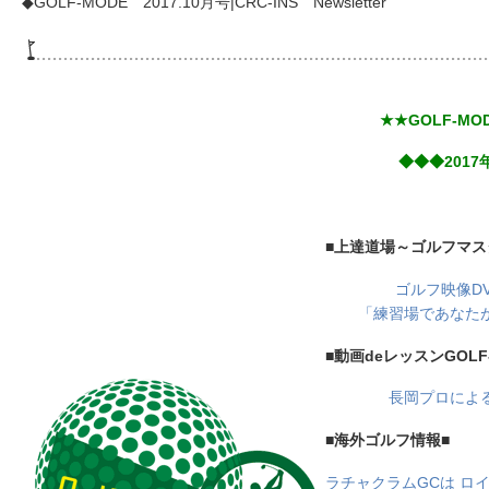
◆GOLF-MODE 2017.10月号|CRC-INS Newsletter
★★GOLF-M
◆◆◆2017年
■上達道場～ゴルフマス
ゴルフ映像D
「練習場であなた
■動画deレッスンGOLF
長岡プロによ
■海外ゴルフ情報■
ラチャクラムGCは ロ