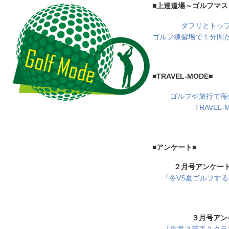
■上達道場～ゴルフマス
ダフリとトッ
ゴルフ練習場で１分間
■TRAVEL-MODE■
ゴルフや旅行で海
TRAVEL-
■アンケート■
２月号アンケー
「冬VS夏ゴルフす
３月号アン
「得意？苦手？クラ