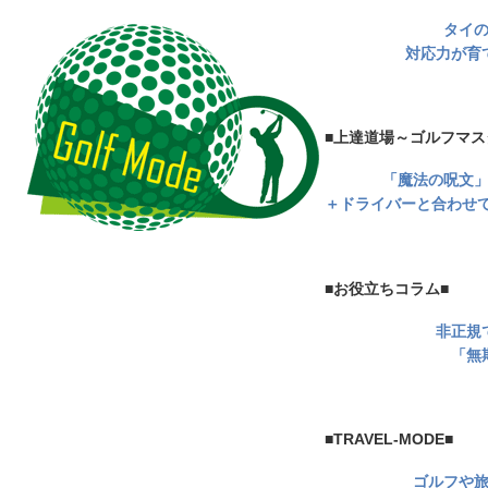
タイ
対応力が育
■上達道場～ゴルフマス
「魔法の呪文
＋ドライバーと合わせて
■お役立ちコラム■
非正規
「無
■TRAVEL-MODE■
ゴルフや