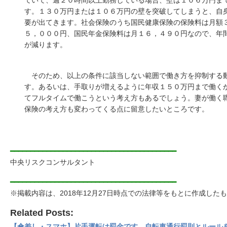
ていて、週２０時間以上勤務している場合、壁は１０６万円
す。１３０万円または１０６万円の壁を突破してしまうと、
要が出てきます。社会保険のうち国民健康保険の保険料は
５，０００円、国民年金保険料は月１６，４９０円なので、
が減ります。
そのため、以上の条件に該当しない範囲で働き方を抑制す
す。あるいは、手取りが増えるように年収１５０万円まで働
てフルタイムで働こうという考え方もあるでしょう。妻が働
保険の考え方も変わってくる点に留意したいところです。
━━━━━━━━━━━━━━━━━━━━━━━━━━━━━━━━━━━━━━━━━
中央リスクコンサルタント
━━━━━━━━━━━━━━━━━━━━━━━━━━━━━━━━━━━━━━━━━
※掲載内容は、2018年12月27日時点での法律等をもとに作成し
Related Posts:
【傘差し・スマホ】片手運転は罰金です。自転車通行罰則とルール