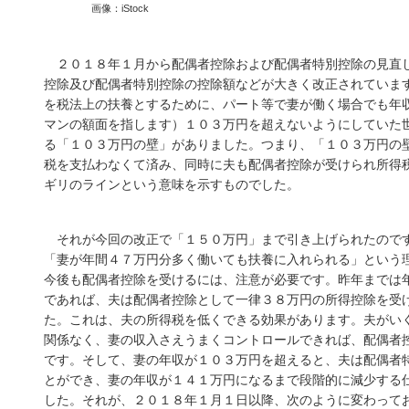
画像：iStock
２０１８年１月から配偶者控除および配偶者特別控除の見
控除及び配偶者特別控除の控除額などが大きく改正されてい
を税法上の扶養とするために、パート等で妻が働く場合でも年
マンの額面を指します）１０３万円を超えないようにしてい
る「１０３万円の壁」がありました。つまり、「１０３万円
税を支払わなくて済み、同時に夫も配偶者控除が受けられ所
ギリのラインという意味を示すものでした。
それが今回の改正で「１５０万円」まで引き上げられたの
「妻が年間４７万円分多く働いても扶養に入れられる」とい
今後も配偶者控除を受けるには、注意が必要です。昨年まで
であれば、夫は配偶者控除として一律３８万円の所得控除を
た。これは、夫の所得税を低くできる効果があります。夫が
関係なく、妻の収入さえうまくコントロールできれば、配偶
です。そして、妻の年収が１０３万円を超えると、夫は配偶
とができ、妻の年収が１４１万円になるまで段階的に減少す
した。それが、２０１８年１月１日以降、次のように変わっ