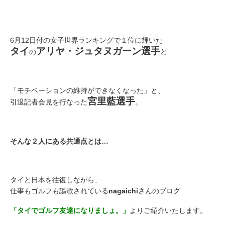
6月12日付の女子世界ランキングで１位に輝いた
タイ
アリヤ・ジュタヌガーン選手
の
と
「モチベーションの維持ができなくなった」と、
宮里藍選手
引退記者会見を行なった
。
そんな２人にある共通点とは…
タイと日本を往復しながら、
仕事もゴルフも謳歌されている
nagaichi
さんのブログ
「タイでゴルフ友達になりましょ。」
よりご紹介いたします。