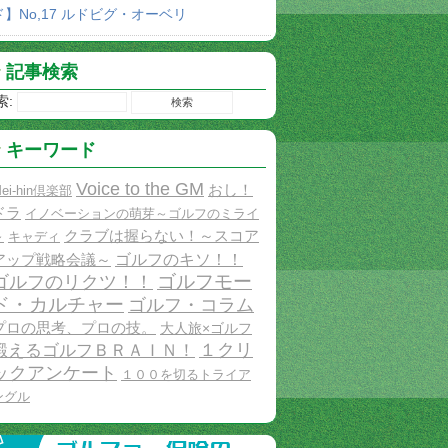
ド】No,17 ルドビグ・オーベリ
記事検索
索:
キーワード
Voice to the GM
おし！
ei-hin倶楽部
ドラ
イノベーションの萌芽～ゴルフのミライ
クラブは握らない！～スコア
～
キャディ
ゴルフのキソ！！
アップ戦略会議～
ゴルフモー
ゴルフのリクツ！！
ド・カルチャー
ゴルフ・コラム
プロの思考、プロの技。
大人旅×ゴルフ
１クリ
鍛えるゴルフＢＲＡＩＮ！
ックアンケート
１００を切るトライア
ングル