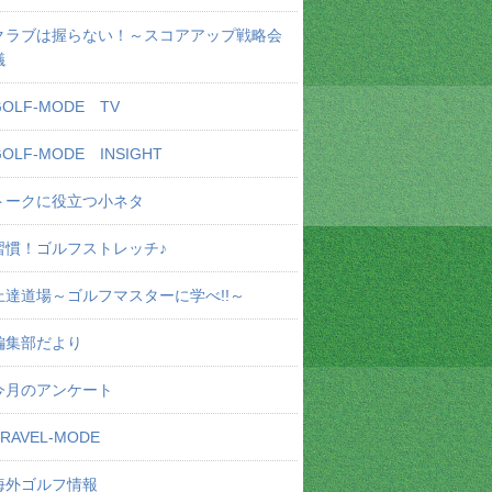
クラブは握らない！～スコアアップ戦略会
議
GOLF-MODE TV
GOLF-MODE INSIGHT
トークに役立つ小ネタ
習慣！ゴルフストレッチ♪
上達道場～ゴルフマスターに学べ!!～
編集部だより
今月のアンケート
TRAVEL-MODE
海外ゴルフ情報