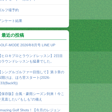
ゴルフ場予約
アンケート結果
最近の投稿
OLF-MODE 2026年8月号 LINE UP
【ヒロキプロとラウンドレッスン】2日目
のラウンドレッスンも猛暑でした。
【シングルゴルファー目指して】第３章の
幕開けは、ほろ苦スタート(2026-
33(Back9))
【保存版】台風・豪雨シーズン到来！今こ
そ見直したい”もしも”の備え
Amazing Golf Shots！【今月のレジェン