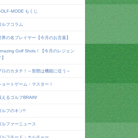
GOLF-MODE もくじ
ゴルフコラム
世界の名プレイヤー【今月のお言葉】
Amazing Golf Shots！【今月のレジェン
ド】
プロのカタチ！～形態は機能に従う～
ショートゲーム・マスター！
鍛えるゴルフBRAIN!
ゴルフのキソ!!
ゴルファーニュース
ゴルフモード・カルチャー