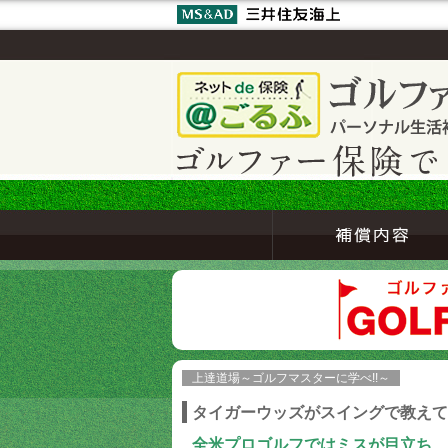
上達道場～ゴルフマスターに学べ!!～
タイガーウッズがスイングで教えて
全米プロゴルフではミスが目立ち、