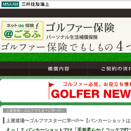
上達道場～ゴルフマスターに学べ!!～
上達道場〜ゴルフマスターに学べ!!〜【バンカーショット
えっ！？ バンカーショットでは「手首柔らかくコックで打