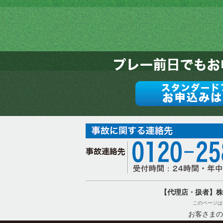
【代理店・扱者】株
このページは
お客さまの