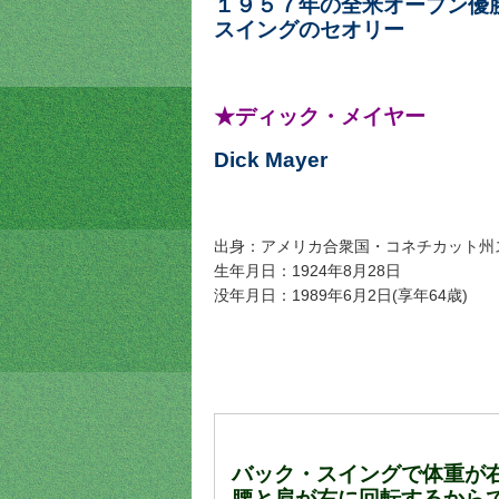
１９５７年の全米オープン優
スイングのセオリー
★ディック・メイヤー
Dick Mayer
出身：アメリカ合衆国・
コネチカット州
生年月日：1924年8月28日
没年月日：1989年6月2日(享年64歳)
バック・スイングで体重が
腰と肩が右に回転するから