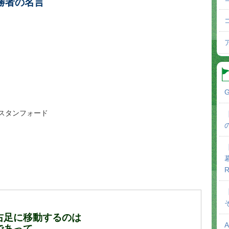
勝者の名言
G
スタンフォード
R
右足に移動するのは
であって、