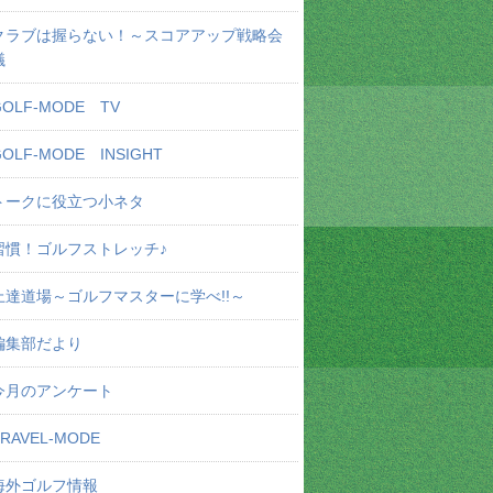
クラブは握らない！～スコアアップ戦略会
議
GOLF-MODE TV
GOLF-MODE INSIGHT
トークに役立つ小ネタ
習慣！ゴルフストレッチ♪
上達道場～ゴルフマスターに学べ!!～
編集部だより
今月のアンケート
TRAVEL-MODE
海外ゴルフ情報