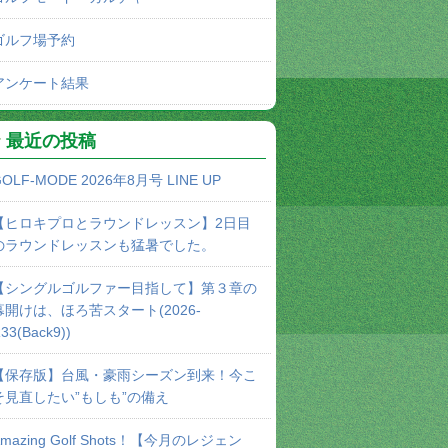
ゴルフ場予約
アンケート結果
最近の投稿
OLF-MODE 2026年8月号 LINE UP
【ヒロキプロとラウンドレッスン】2日目
のラウンドレッスンも猛暑でした。
【シングルゴルファー目指して】第３章の
幕開けは、ほろ苦スタート(2026-
33(Back9))
【保存版】台風・豪雨シーズン到来！今こ
そ見直したい”もしも”の備え
Amazing Golf Shots！【今月のレジェン