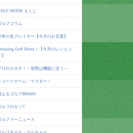
GOLF-MODE もくじ
ゴルフコラム
世界の名プレイヤー【今月のお言葉】
Amazing Golf Shots！【今月のレジェン
ド】
プロのカタチ！～形態は機能に従う～
ショートゲーム・マスター！
鍛えるゴルフBRAIN!
ゴルフのキソ!!
ゴルファーニュース
ゴルフモード・カルチャー