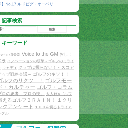
ド】No,17 ルドビグ・オーベリ
記事検索
索:
キーワード
Voice to the GM
おし！
ei-hin倶楽部
ドラ
イノベーションの萌芽～ゴルフのミライ
クラブは握らない！～スコア
～
キャディ
ゴルフのキソ！！
アップ戦略会議～
ゴルフモー
ゴルフのリクツ！！
ド・カルチャー
ゴルフ・コラム
プロの思考、プロの技。
大人旅×ゴルフ
１クリ
鍛えるゴルフＢＲＡＩＮ！
ックアンケート
１００を切るトライア
ングル