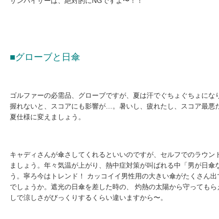
サンバイザーは、絶対的にNGですよ〜！！
■グローブと日傘
ゴルファーの必需品、グローブですが、夏は汗でぐちょぐちょにな
握れないと、スコアにも影響が…。暑いし、疲れたし、スコア最悪
夏仕様に変えましょう。
キャディさんが傘さしてくれるといいのですが、セルフでのラウン
ましょう。年々気温が上がり、熱中症対策が叫ばれる中「男が日傘
う。寧ろ今はトレンド！ カッコイイ男性用の大きい傘がたくさん出
でしょうか。遮光の日傘を差した時の、 灼熱の太陽から守ってもら
しで涼しさがびっくりするくらい違いますから〜。