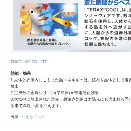
TOKOLIMY CO., LTD
効能・効果
1.人体と衣服内にこもった熱エネルギーは、鉱石を媒体として遠
放出
2.主成分の金属シリコン(半導体)＝帯電防止効果
3.大気中に放出された遠赤・超遠赤外線は太陽光にも含まれる同
る事で温度上昇を抑えます。
出展：
つるやゴルフ