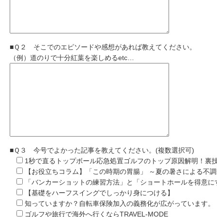
■Ｑ２ そこでのエピソードや感想があれば教えてください。
（例）道のりで十分紅葉を楽しめるetc…
■Ｑ３ 今号でよかった記事を教えてください。(複数選択可)
1秒で直るトップボール応急処置ゴルフのトップ原因解明！裏
【お役立ちコラム】「この時期の胃腸」 ～夏の暑さによる不
「バンカーショットの練習方法」と「ショートホールを得意に
【基礎をハーフスイングでしっかり身につける】
知っていますか？自転車保険加入の義務化が広がっています。
ゴルフや旅行で海外へ行くならTRAVEL-MODE