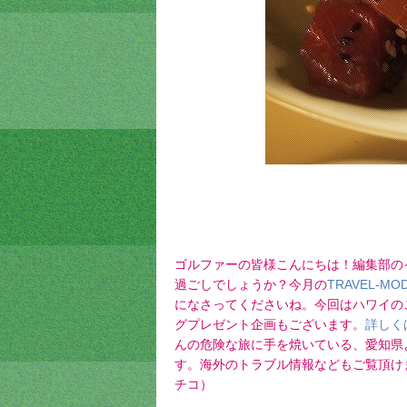
ゴルファーの皆様こんにちは！編集部の
過ごしでしょうか？今月の
TRAVEL-MO
になさってくださいね。今回はハワイのこだ
グプレゼント企画もございます。
詳しく
んの危険な旅に手を焼いている、愛知県
す。海外のトラブル情報などもご覧頂けま
チコ）