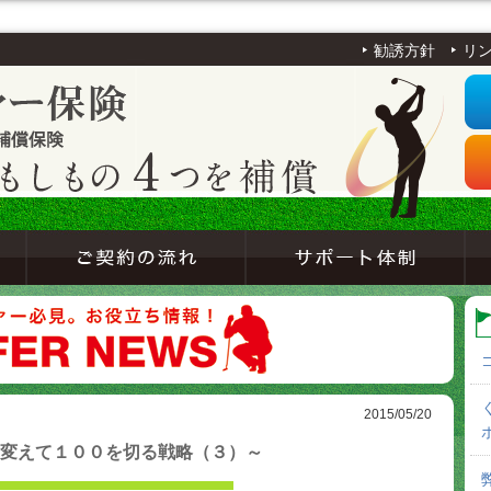
勧誘方針
リ
2015/05/20
変えて１００を切る戦略（３）～