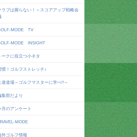
クラブは握らない！～スコアアップ戦略会
議
GOLF-MODE TV
GOLF-MODE INSIGHT
トークに役立つ小ネタ
習慣！ゴルフストレッチ♪
上達道場～ゴルフマスターに学べ!!～
編集部だより
今月のアンケート
TRAVEL-MODE
海外ゴルフ情報