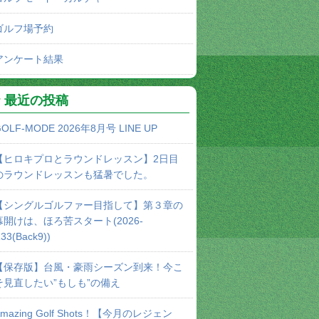
ゴルフ場予約
アンケート結果
最近の投稿
OLF-MODE 2026年8月号 LINE UP
【ヒロキプロとラウンドレッスン】2日目
のラウンドレッスンも猛暑でした。
【シングルゴルファー目指して】第３章の
幕開けは、ほろ苦スタート(2026-
33(Back9))
【保存版】台風・豪雨シーズン到来！今こ
そ見直したい”もしも”の備え
Amazing Golf Shots！【今月のレジェン