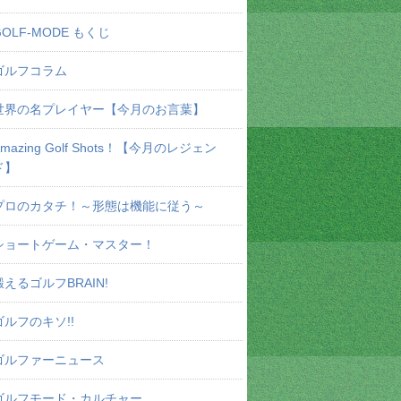
GOLF-MODE もくじ
ゴルフコラム
世界の名プレイヤー【今月のお言葉】
Amazing Golf Shots！【今月のレジェン
ド】
プロのカタチ！～形態は機能に従う～
ショートゲーム・マスター！
鍛えるゴルフBRAIN!
ゴルフのキソ!!
ゴルファーニュース
ゴルフモード・カルチャー