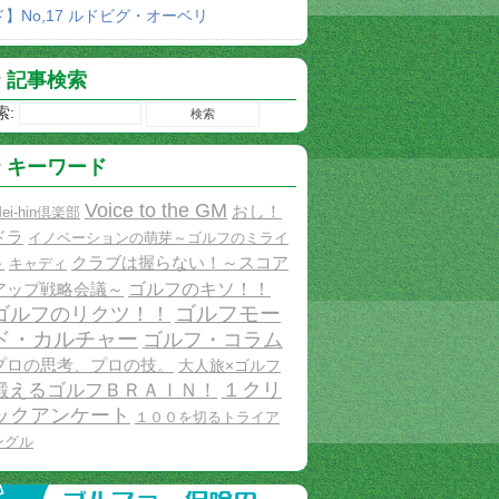
ド】No,17 ルドビグ・オーベリ
記事検索
索:
キーワード
Voice to the GM
おし！
ei-hin倶楽部
ドラ
イノベーションの萌芽～ゴルフのミライ
クラブは握らない！～スコア
～
キャディ
ゴルフのキソ！！
アップ戦略会議～
ゴルフモー
ゴルフのリクツ！！
ド・カルチャー
ゴルフ・コラム
プロの思考、プロの技。
大人旅×ゴルフ
１クリ
鍛えるゴルフＢＲＡＩＮ！
ックアンケート
１００を切るトライア
ングル