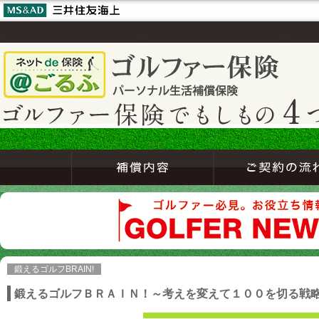
鍛えるゴルフBRAIN!
鍛えるゴルフＢＲＡＩＮ！～考えを変えて１００を切る戦