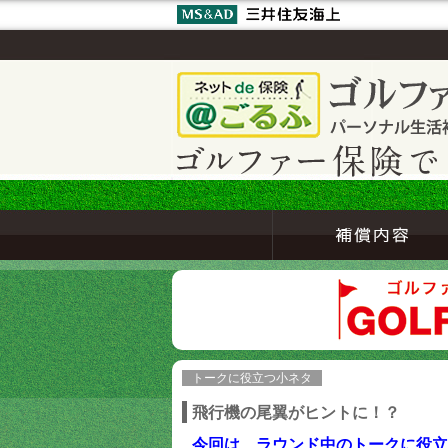
トークに役立つ小ネタ
飛行機の尾翼がヒントに！？
今回は、ラウンド中のトークに役立