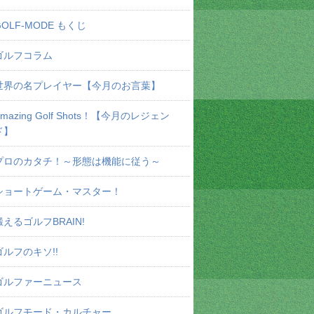
GOLF-MODE もくじ
ゴルフコラム
世界の名プレイヤー【今月のお言葉】
Amazing Golf Shots！【今月のレジェン
ド】
プロのカタチ！～形態は機能に従う～
ショートゲーム・マスター！
鍛えるゴルフBRAIN!
ゴルフのキソ!!
ゴルファーニュース
ゴルフモード・カルチャー