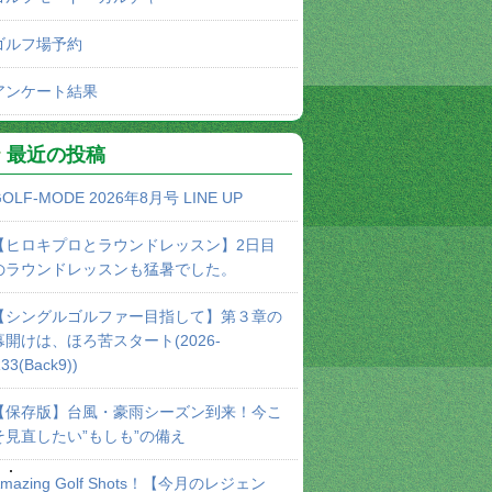
ゴルフ場予約
アンケート結果
最近の投稿
OLF-MODE 2026年8月号 LINE UP
【ヒロキプロとラウンドレッスン】2日目
のラウンドレッスンも猛暑でした。
【シングルゴルファー目指して】第３章の
幕開けは、ほろ苦スタート(2026-
33(Back9))
【保存版】台風・豪雨シーズン到来！今こ
そ見直したい”もしも”の備え
・・・
Amazing Golf Shots！【今月のレジェン