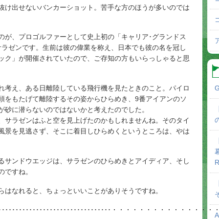
抜け出せないバンカーショット。苦手な方のほうが多いのでは
のが、プロゴルファーとして史上初の「キャリア･グランドス
サラゼンです。生前は彼の偉業を称え、日本でも彼の名を冠し
ック」が開催されていたので、ご存知の方もいらっしゃると思
G
れ考え、ある日離陸している飛行機を見たときのこと。パイロ
頭をもたげて離陸するその姿からひらめき、9番アイアンのソ
が砂に潜らないのではないかと考えたのでした。
、サラゼンはふと空を見上げたのかもしれませんね。そのタイ
風景を見逃さず、そこに着目しひらめくというところは、やは
るサンドウエッジは、サラゼンのひらめきとアイディア、そし
R
のですね。
らはなれると、ちょっといいことがありそうですね。
･･･････････････････････････････････････・・・・・・・・・・・・・・