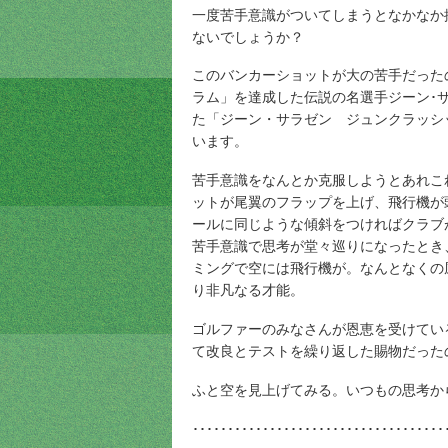
一度苦手意識がついてしまうとなかなか
ないでしょうか？
このバンカーショットが大の苦手だった
ラム」を達成した伝説の名選手ジーン･
た「ジーン・サラゼン ジュンクラッシ
います。
苦手意識をなんとか克服しようとあれこ
ットが尾翼のフラップを上げ、飛行機が
ールに同じような傾斜をつければクラブ
苦手意識で思考が堂々巡りになったとき
ミングで空には飛行機が。なんとなくの
り非凡なる才能。
ゴルファーのみなさんが恩恵を受けてい
て改良とテストを繰り返した賜物だった
ふと空を見上げてみる。いつもの思考か
･･････････････････････････････