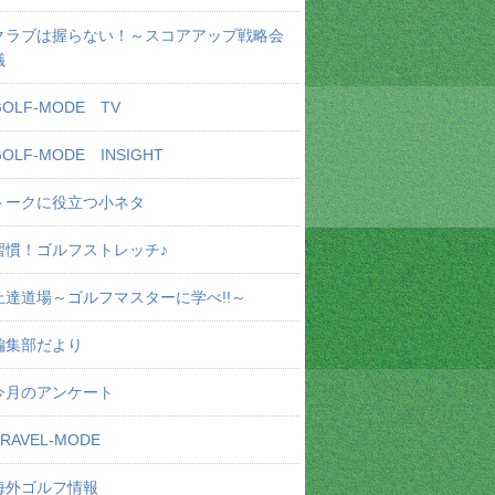
クラブは握らない！～スコアアップ戦略会
議
GOLF-MODE TV
GOLF-MODE INSIGHT
トークに役立つ小ネタ
習慣！ゴルフストレッチ♪
上達道場～ゴルフマスターに学べ!!～
編集部だより
今月のアンケート
TRAVEL-MODE
海外ゴルフ情報