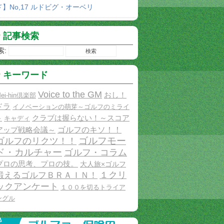
ド】No,17 ルドビグ・オーベリ
記事検索
索:
キーワード
Voice to the GM
おし！
ei-hin倶楽部
ドラ
イノベーションの萌芽～ゴルフのミライ
クラブは握らない！～スコア
～
キャディ
ゴルフのキソ！！
アップ戦略会議～
ゴルフモー
ゴルフのリクツ！！
ド・カルチャー
ゴルフ・コラム
プロの思考、プロの技。
大人旅×ゴルフ
１クリ
鍛えるゴルフＢＲＡＩＮ！
ックアンケート
１００を切るトライア
ングル