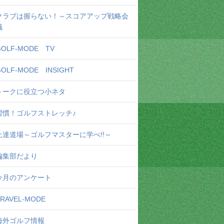
クラブは握らない！～スコアアップ戦略会
議
GOLF-MODE TV
GOLF-MODE INSIGHT
トークに役立つ小ネタ
習慣！ゴルフストレッチ♪
上達道場～ゴルフマスターに学べ!!～
編集部だより
今月のアンケート
TRAVEL-MODE
海外ゴルフ情報