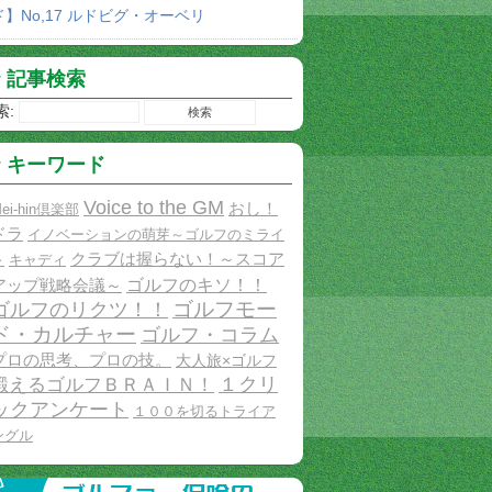
ド】No,17 ルドビグ・オーベリ
記事検索
索:
キーワード
Voice to the GM
おし！
ei-hin倶楽部
ドラ
イノベーションの萌芽～ゴルフのミライ
クラブは握らない！～スコア
～
キャディ
ゴルフのキソ！！
アップ戦略会議～
ゴルフモー
ゴルフのリクツ！！
ド・カルチャー
ゴルフ・コラム
プロの思考、プロの技。
大人旅×ゴルフ
１クリ
鍛えるゴルフＢＲＡＩＮ！
ックアンケート
１００を切るトライア
ングル