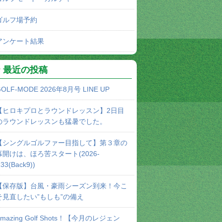
ゴルフ場予約
アンケート結果
最近の投稿
OLF-MODE 2026年8月号 LINE UP
【ヒロキプロとラウンドレッスン】2日目
のラウンドレッスンも猛暑でした。
【シングルゴルファー目指して】第３章の
幕開けは、ほろ苦スタート(2026-
33(Back9))
【保存版】台風・豪雨シーズン到来！今こ
そ見直したい”もしも”の備え
Amazing Golf Shots！【今月のレジェン