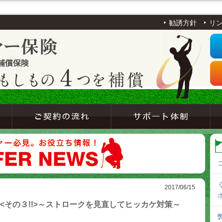
勧誘方針
リ
2017/06/15
<その３!!>～ストロークを見直してヒッカケ対策～