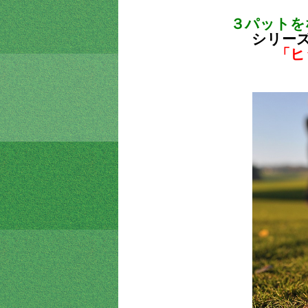
３パットを
シリー
「ヒ