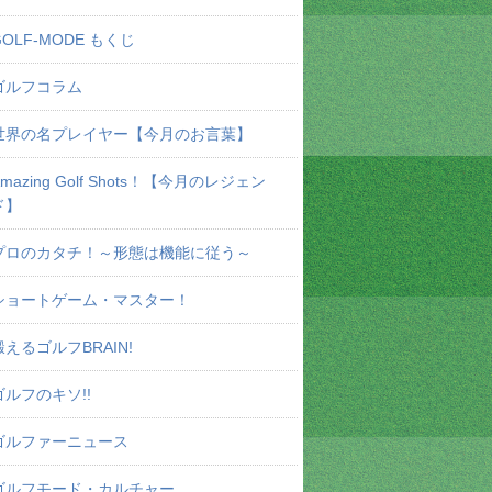
GOLF-MODE もくじ
ゴルフコラム
世界の名プレイヤー【今月のお言葉】
Amazing Golf Shots！【今月のレジェン
ド】
プロのカタチ！～形態は機能に従う～
ショートゲーム・マスター！
鍛えるゴルフBRAIN!
ゴルフのキソ!!
ゴルファーニュース
ゴルフモード・カルチャー