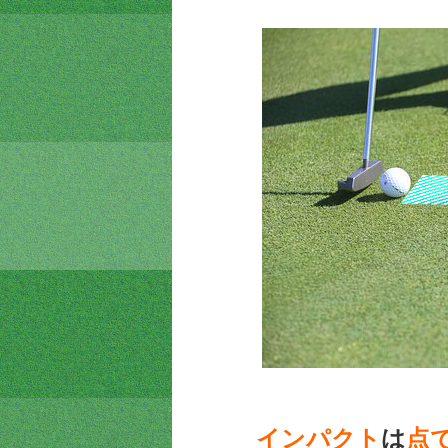
インパクト
は
点