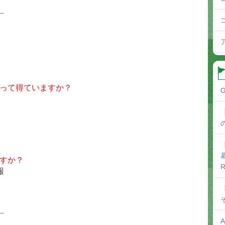
＿
って得ていますか？
G
すか？
R
報
＿