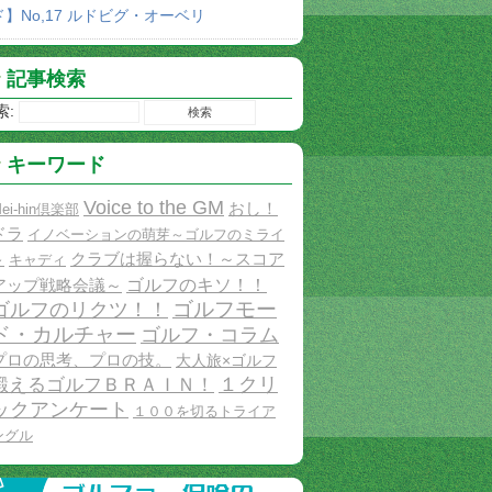
ド】No,17 ルドビグ・オーベリ
記事検索
索:
キーワード
Voice to the GM
おし！
ei-hin倶楽部
ドラ
イノベーションの萌芽～ゴルフのミライ
クラブは握らない！～スコア
～
キャディ
ゴルフのキソ！！
アップ戦略会議～
ゴルフモー
ゴルフのリクツ！！
ド・カルチャー
ゴルフ・コラム
プロの思考、プロの技。
大人旅×ゴルフ
１クリ
鍛えるゴルフＢＲＡＩＮ！
ックアンケート
１００を切るトライア
ングル