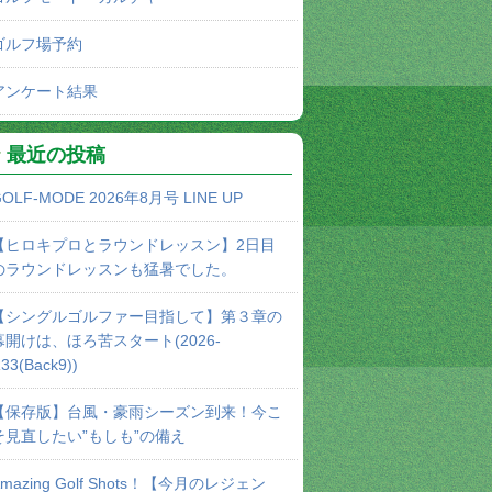
ゴルフ場予約
アンケート結果
最近の投稿
OLF-MODE 2026年8月号 LINE UP
【ヒロキプロとラウンドレッスン】2日目
のラウンドレッスンも猛暑でした。
【シングルゴルファー目指して】第３章の
幕開けは、ほろ苦スタート(2026-
33(Back9))
【保存版】台風・豪雨シーズン到来！今こ
そ見直したい”もしも”の備え
Amazing Golf Shots！【今月のレジェン