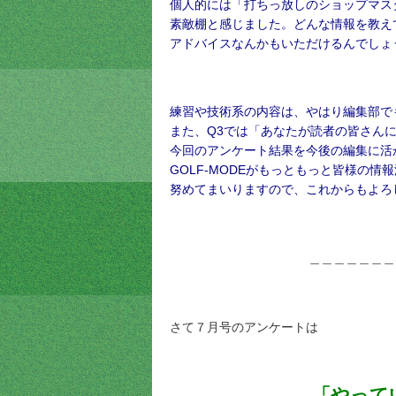
個人的には「打ちっ放しのショップマス
素敵棚と感じました。どんな情報を教え
アドバイスなんかもいただけるんでしょ
練習や技術系の内容は、やはり編集部で
また、Q3では「あなたが読者の皆さん
今回のアンケート結果を今後の編集に活
GOLF-MODEがもっともっと皆様の
努めてまいりますので、これからもよろし
＿＿＿＿＿＿＿
さて７月号のアンケートは
「やって