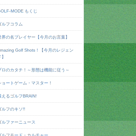
GOLF-MODE もくじ
ゴルフコラム
世界の名プレイヤー【今月のお言葉】
Amazing Golf Shots！【今月のレジェン
ド】
プロのカタチ！～形態は機能に従う～
ショートゲーム・マスター！
鍛えるゴルフBRAIN!
ゴルフのキソ!!
ゴルファーニュース
ゴルフモード・カルチャー