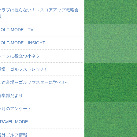
クラブは握らない！～スコアアップ戦略会
議
GOLF-MODE TV
GOLF-MODE INSIGHT
トークに役立つ小ネタ
習慣！ゴルフストレッチ♪
上達道場～ゴルフマスターに学べ!!～
編集部だより
今月のアンケート
TRAVEL-MODE
海外ゴルフ情報