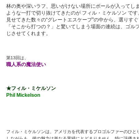
林の奥や深いラフ、思いがけない場所にボールが入ってし
ような一打で切り抜けてきたのが フィル・ミケルソン で
見せてきた数々の
“
グレートエスケープ
”
の中から、選りすぐ
「そこから打つの？」と驚いてしまう場面の連続は、ゴル
じさせてくれます。
第13回は、
職人
系
の
魔法使い
★フィル・ミケルソン
Phil Mickelson
フィル・ミケルソンは、アメリカを代表するプロゴルファーのひと
しながらも、彼の魅力は単なる実績にとどまりません。特に評価さ