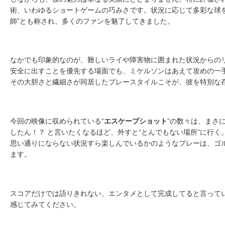
術、いわゆるショートゲームの巧みさです。状況に応じて多彩な球を
師”とも称され、多くのファンを魅了してきました。
なかでも印象的なのが、難しいライや障害物に囲まれた状況からの
安全に出すことを優先する場面でも、ミケルソンはあえて攻めの一
その大胆さと繊細さが同居したプレースタイルこそが、彼を特別な
今回の映像に収められている
“
エスケープショット
”
の数々は、まさ
したん！？ と言いたくなるほど、外すと
“
とんでもない場所
”
に行く
思い通りにならない状況すら楽しんでいるかのようなプレーは、ゴ
ます。
スコアだけでは語りきれない、エンタメとして完成してると言って
感じてみてください。