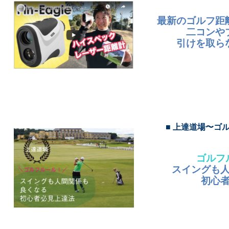
最新のゴルフ距
二コンや
引けを取ら
■ 上達道場〜ゴ
ゴルフ
スイングも
初心