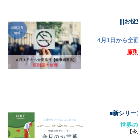
|||お
4月1日から全
原
■新シリーズ 
世界
【今