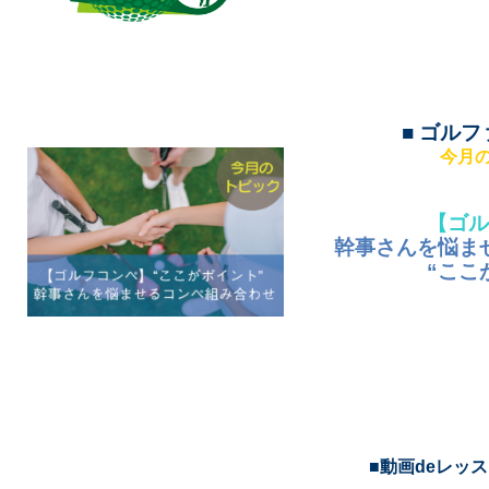
■
ゴルフ
今月
【ゴ
幹事さんを悩ま
“ここ
■動画
de
レッスン