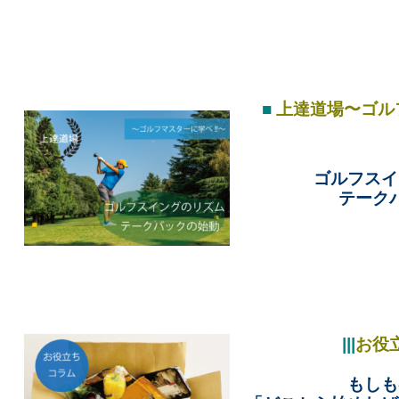
■
上達道場〜ゴル
ゴルフス
テーク
|||
お役
もしも