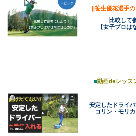
||笹生優花選手の
比較して
【女子プロは
■
動画
de
レッスン
安定したドライバ
コリン・モリカ