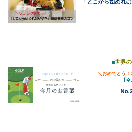
「どこから始めれば
■
世界の
＼おめでとう！
【今
No,