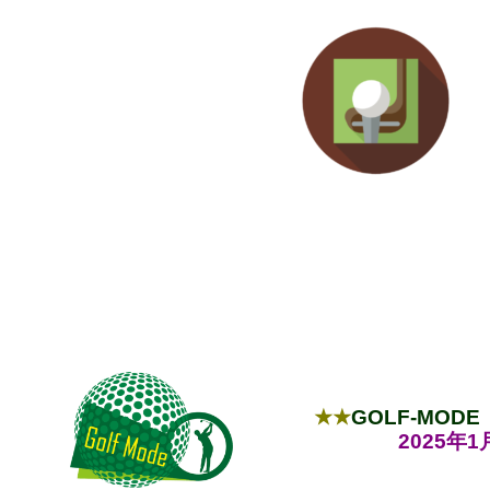
★★
GOLF-MO
2025年1