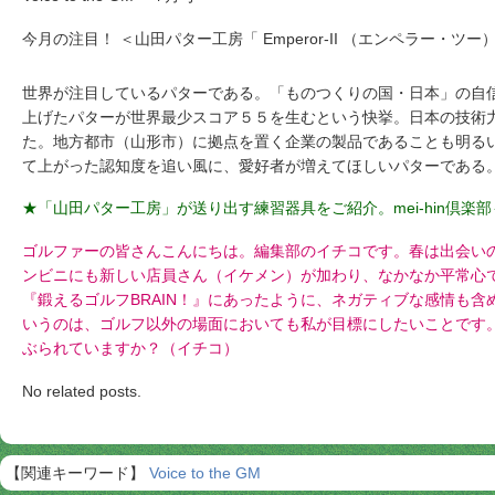
今月の注目！ ＜山田パター工房「 Emperor-II （エンペラー・ツー
世界が注目しているパターである。「ものつくりの国・日本」の自
上げたパターが世界最少スコア５５を生むという快挙。日本の技術
た。地方都市（山形市）に拠点を置く企業の製品であることも明る
て上がった認知度を追い風に、愛好者が増えてほしいパターである
★「山田パター工房」が送り出す練習器具をご紹介。mei-hin倶楽
ゴルファーの皆さんこんにちは。編集部のイチコです。春は出会い
ンビニにも新しい店員さん（イケメン）が加わり、なかなか平常心
『鍛えるゴルフBRAIN！』にあったように、ネガティブな感情も
いうのは、ゴルフ以外の場面においても私が目標にしたいことです
ぶられていますか？（イチコ）
No related posts.
【関連キーワード】
Voice to the GM