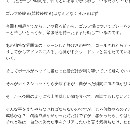
て、ただ苦しい時間を、仲間といる事で紛らわしているだけなので
ゴルフ経験者(競技経験者)はなんとなく分かるはず
今回も朝起きてから、いや寝る前から、ゴルフ場についてプレーを
っと苦しいと言うか、緊張感を持ったまま行動しているのです。
あの独特な雰囲気の、シ～ンした静けさの中で、コールされたらテ
りしてからアドレスに入る、心臓がドクッ、ドクッと音をたててい
いく。
そしてボールがヘッドに当たった音だけが鳴り響いていて飛んでい
それがナイスショットなら安堵するが、曲がった瞬間に血の気がひく
そしたら今回のように沢山美味しい物を食べて、雑談でもしないと
そんな事をまたやらなければならないのですが、じゃ何故やるの？
成感かな？ 勿論成績が良かった時だけですが、悪かったら、やは
それと私は、自分の決めた事をクリアしたいと言う気持ちだけ、た