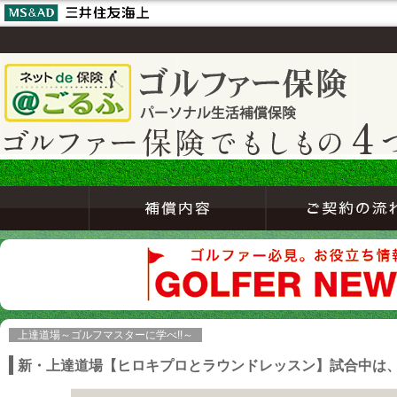
上達道場～ゴルフマスターに学べ!!～
新・上達道場【ヒロキプロとラウンドレッスン】試合中は