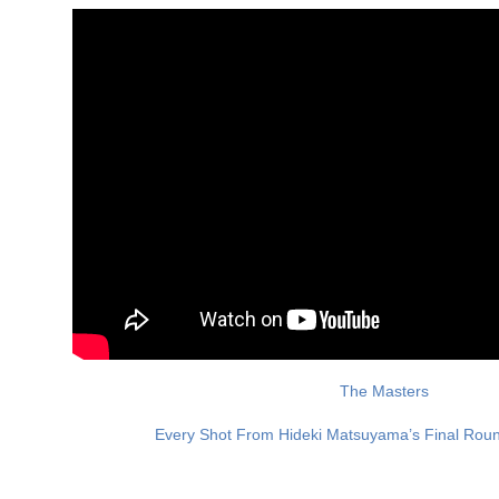
The Masters
Every Shot From Hideki Matsuyama’s Final Roun