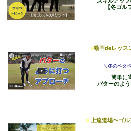
スキルアップ
【冬ゴル
■
動画
de
レッスン
＼冬のペタ
簡単に
パターのよう
■
上達道場〜ゴル