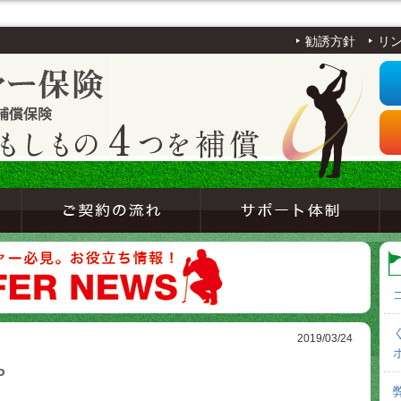
勧誘方針
リ
2019/03/24
P