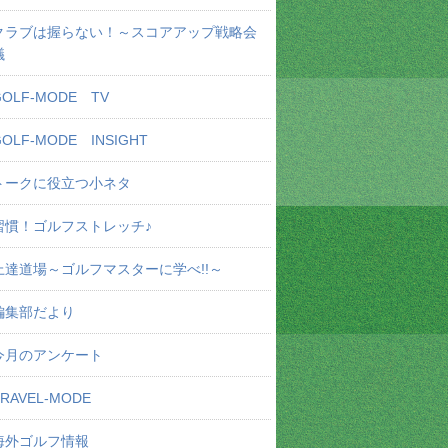
クラブは握らない！～スコアアップ戦略会
議
GOLF-MODE TV
GOLF-MODE INSIGHT
トークに役立つ小ネタ
習慣！ゴルフストレッチ♪
上達道場～ゴルフマスターに学べ!!～
編集部だより
今月のアンケート
TRAVEL-MODE
海外ゴルフ情報