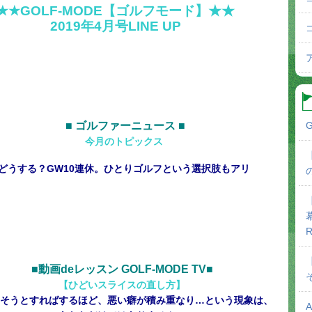
★★GOLF-MODE【ゴルフモード】★★
2019年4月号LINE UP
G
■
ゴルファーニュース
■
今月のトピックス
どうする？GW10連休。ひとりゴルフという選択肢もアリ
R
■
動画
de
レッスン GOLF-MODE TV
■
【ひどいスライスの直し
方
】
そうとすればするほど、悪い癖が積み重なり…という現象は、