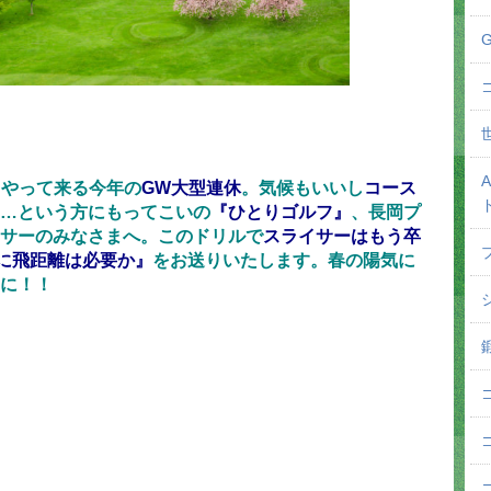
なくやって来る今年の
GW大型連休
。気候もいいし
コース
…という方にもってこいの
『ひとりゴルフ』
、長岡プ
サーのみなさまへ。このドリルで
スライサーはもう卒
為に飛距離は必要か』
をお送りいたします。春の陽気に
に！！