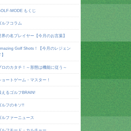
GOLF-MODE もくじ
ゴルフコラム
世界の名プレイヤー【今月のお言葉】
Amazing Golf Shots！【今月のレジェン
ド】
プロのカタチ！～形態は機能に従う～
ショートゲーム・マスター！
鍛えるゴルフBRAIN!
ゴルフのキソ!!
ゴルファーニュース
ゴルフモード・カルチャー