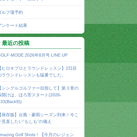
ゴルフ場予約
アンケート結果
最近の投稿
OLF-MODE 2026年8月号 LINE UP
【ヒロキプロとラウンドレッスン】2日目
のラウンドレッスンも猛暑でした。
【シングルゴルファー目指して】第３章の
幕開けは、ほろ苦スタート(2026-
33(Back9))
【保存版】台風・豪雨シーズン到来！今こ
そ見直したい”もしも”の備え
Amazing Golf Shots！【今月のレジェン