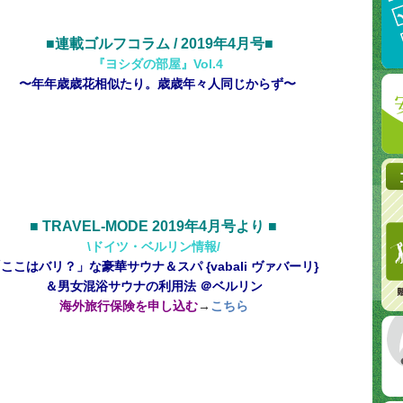
■連載ゴルフコラム / 2019
年4
月号■
『ヨシダの部屋』Vol.4
〜年年歳歳花相似たり。歳歳年々人同じからず〜
■ TRAVEL-MODE 2019年4月号より ■
\ドイツ・ベルリン情報/
ここはバリ？」な豪華サウナ＆スパ {vabali ヴァバーリ}
＆男女混浴サウナの利用法 ＠ベルリン
海外旅行保険を申し込む
→
こちら