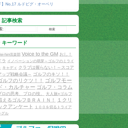
ド】No,17 ルドビグ・オーベリ
記事検索
索:
キーワード
Voice to the GM
おし！
ei-hin倶楽部
ドラ
イノベーションの萌芽～ゴルフのミライ
クラブは握らない！～スコア
～
キャディ
ゴルフのキソ！！
アップ戦略会議～
ゴルフモー
ゴルフのリクツ！！
ド・カルチャー
ゴルフ・コラム
プロの思考、プロの技。
大人旅×ゴルフ
１クリ
鍛えるゴルフＢＲＡＩＮ！
ックアンケート
１００を切るトライア
ングル